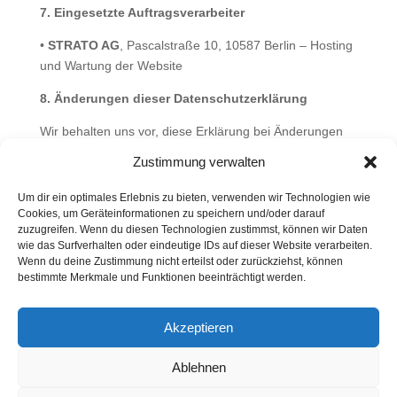
7. Eingesetzte Auftragsverarbeiter
•
STRATO AG
, Pascalstraße 10, 10587 Berlin – Hosting
und Wartung der Website
8. Änderungen dieser Datenschutzerklärung
Wir behalten uns vor, diese Erklärung bei Änderungen
technischer oder rechtlicher Art anzupassen. Es gilt
Zustimmung verwalten
jeweils die aktuelle Version auf dieser Seite.
Um dir ein optimales Erlebnis zu bieten, verwenden wir Technologien wie
9. Kontakt für Datenschutzanliegen
Cookies, um Geräteinformationen zu speichern und/oder darauf
zuzugreifen. Wenn du diesen Technologien zustimmst, können wir Daten
Bei Fragen zum Datenschutz schreiben Sie bitte an:
wie das Surfverhalten oder eindeutige IDs auf dieser Website verarbeiten.
Wenn du deine Zustimmung nicht erteilst oder zurückziehst, können
qm@leipzigertor.de
bestimmte Merkmale und Funktionen beeinträchtigt werden.
© 2025 – Alle Rechte vorbehalten
Akzeptieren
Ablehnen