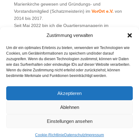
Marienkirche gewesen und Gründungs- und
Vorstandsmitglied (Schatzmeisterin) im
VorOrt e.V.
von
2014 bis 2017.
Seit Mai 2022 bin ich die Quartiersmanagerin im
Quartier Am Leipziger Tor in Dessau. Meine
Zustimmung verwalten
Hauptaufgabe ist es, Leute zusammen zu bringen und
gemeinsam etwas für das Quartier auf die Beine zu
Um dir ein optimales Erlebnis zu bieten, verwenden wir Technologien wie
Cookies, um Geräteinformationen zu speichern und/oder darauf
stellen. Dafür organisiere ich die stadtteilbezogene
zuzugreifen. Wenn du diesen Technologien zustimmst, können wir Daten
Netzwerkarbeit und Beteiligung, mache Quartiers- und
wie das Surfverhalten oder eindeutige IDs auf dieser Website verarbeiten.
Nachbarschaftsarbeit sowie Presse- und
Wenn du deine Zustimmung nicht erteilst oder zurückziehst, können
Öffentlichkeitsarbeit für unser Quartier.
bestimmte Merkmale und Funktionen beeinträchtigt werden.
Akzeptieren
Ablehnen
Einstellungen ansehen
Impressum
Datenschutz
Cookie-Richtlinie (EU)
Cookie-Richtlinie
Datenschutz
Impressum